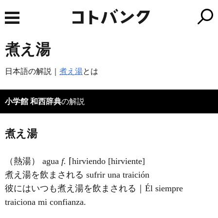
煮え湯
日本語の解説｜
煮え湯
とは
小学館 和西辞典
の解説
煮え湯
（熱湯） agua
f.
⌈hirviendo [hirviente]
煮え湯を飲まされる
sufrir una traición
彼にはいつも煮え湯を飲まされる｜Él siempre
traiciona mi confianza.