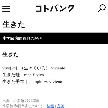
生きた
小学館 和西辞典
の解説
生きた
vi
vo
[
va
], （生きている） viviente
生きた蛙｜rana
f.
viva
生きた手本｜ejemplo
m.
viviente
出典
小学館 和西辞典
小学館 和西辞典について
情報
|
凡例