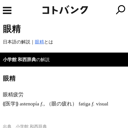
眼精
日本語の解説｜
眼精
とは
小学館 和西辞典
の解説
眼精
眼精疲労
⸨医学⸩ astenopía
f.
, （眼の疲れ） fatiga
f.
visual
出典
小学館 和西辞典