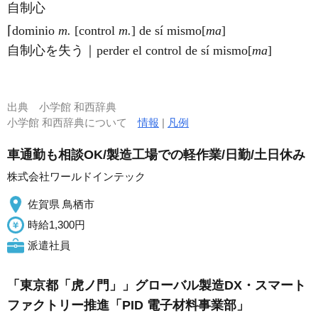
自制心
⌈dominio
m.
[control
m.
] de
sí
mis
mo
[
ma
]
自制心を失う｜perder el control de
sí
mis
mo
[
ma
]
出典
小学館 和西辞典
小学館 和西辞典について
情報
|
凡例
車通勤も相談OK/製造工場での軽作業/日勤/土日休み
株式会社ワールドインテック
佐賀県 鳥栖市
時給1,300円
派遣社員
「東京都「虎ノ門」」グローバル製造DX・スマート
ファクトリー推進「PID 電子材料事業部」