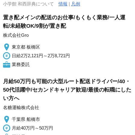
小学館 和西辞典について
情報
|
凡例
置き配メインの配送のお仕事/もくもく業務/一人運
転/未経験OK/9割が置き配
株式会社Gro
東京都 板橋区
日給2万2,121円～2万8,721円
業務委託
月給50万円も可能の大型ルート配送ドライバー/40・
50代活躍中/セカンドキャリア歓迎/最後の転職にした
い方へ
名糖運輸株式会社
千葉県 船橋市
月給40万円～50万円