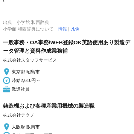
出典
小学館 和西辞典
小学館 和西辞典について
情報
|
凡例
一般事務・OA事務/WEB登録OK英語使用あり製造デ
ータ管理と資料作成業務補
株式会社スタッフサービス
東京都 昭島市
時給2,610円～
派遣社員
鋳造機および各種産業用機械の製造職
株式会社テクノ
大阪府 阪南市