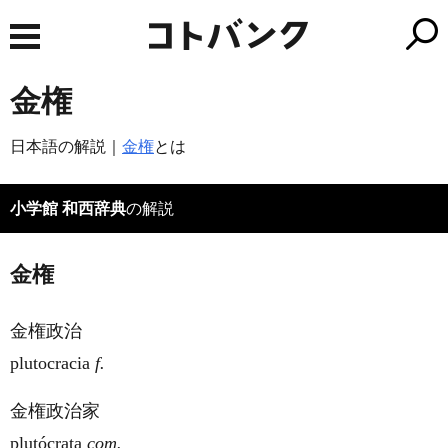
金権
日本語の解説｜
金権
とは
小学館 和西辞典
の解説
金権
金権政治
plutocracia
f.
金権政治家
plutócrata
com.