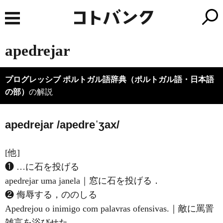
apedrejar
プログレッシブ ポルトガル語辞典（ポルトガル語・日本語
の部）
の解説
apedrejar /apedreˈʒax/
[他]
❶ …に石を投げる
apedrejar uma janela｜窓に石を投げる．
❷ 侮辱する，ののしる
Apedrejou o inimigo com palavras ofensivas.｜敵に罵詈
雑言を浴びせた．