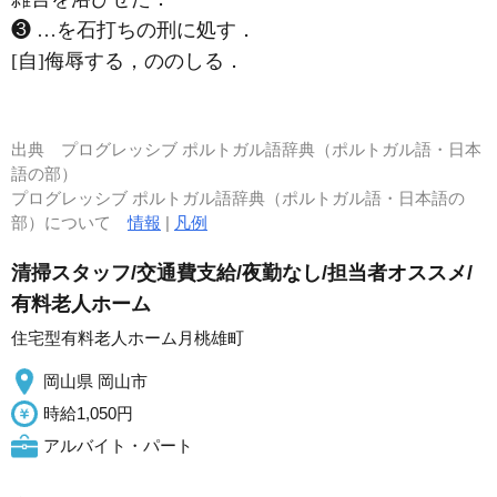
❸ …を石打ちの刑に処す．
[自]侮辱する，ののしる．
出典
プログレッシブ ポルトガル語辞典（ポルトガル語・日本
語の部）
プログレッシブ ポルトガル語辞典（ポルトガル語・日本語の
部）について
情報
|
凡例
清掃スタッフ/交通費支給/夜勤なし/担当者オススメ/
有料老人ホーム
住宅型有料老人ホーム月桃雄町
岡山県 岡山市
時給1,050円
アルバイト・パート