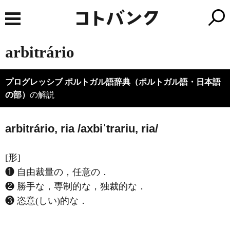
arbitrário
プログレッシブ ポルトガル語辞典（ポルトガル語・日本語
の部）
の解説
arbitrário, ria /axbiˈtrariu, ria/
[形]
❶ 自由裁量の，任意の．
❷ 勝手な，専制的な，独裁的な．
❸ 恣意(しい)的な．