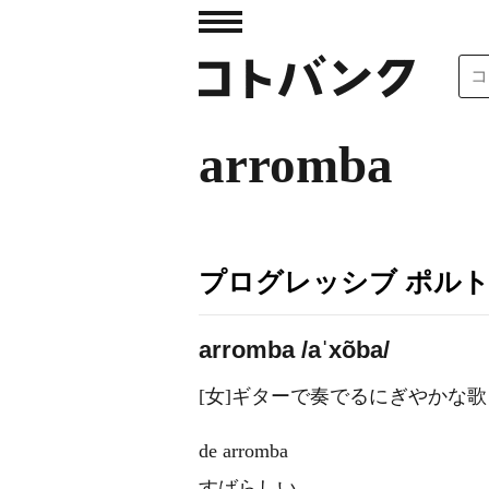
arromba
プログレッシブ ポル
arromba /aˈxõba/
[女]ギターで奏でるにぎやかな歌
de arromba
すばらしい