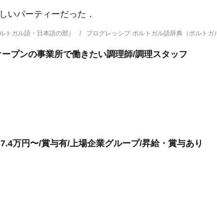
a!｜すばらしいパーティーだった．
ポルトガル語・日本語の部）
プログレッシブ ポルトガル語辞典（ポルト
ープンの事業所で働きたい調理師/調理スタッフ
7.4万円〜/賞与有/上場企業グループ/昇給・賞与あり