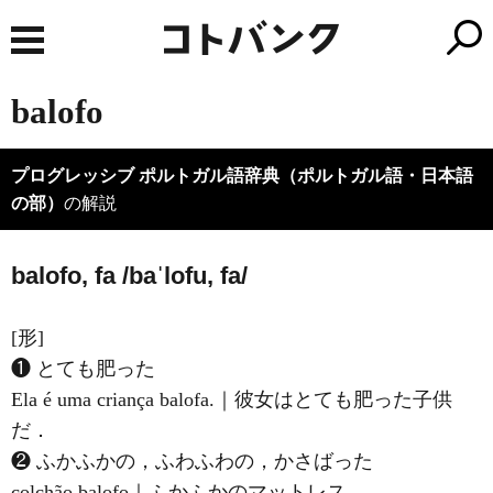
balofo
プログレッシブ ポルトガル語辞典（ポルトガル語・日本語
の部）
の解説
balofo, fa /baˈlofu, fa/
[形]
❶ とても肥った
Ela é uma criança balofa.｜彼女はとても肥った子供
だ．
❷ ふかふかの，ふわふわの，かさばった
colchão balofo｜ふかふかのマットレス．