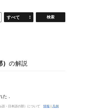
すべて
部）
の解説
命された．
ガル語・日本語の部）について
情報
|
凡例