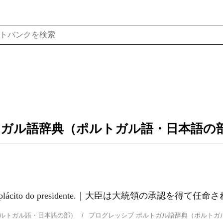
トガル語辞典（ポルトガル語・日本語の
m o beneplácito do presidente.｜大臣は大統領の承認を得て任
ポルトガル語・日本語の部）
プログレッシブ ポルトガル語辞典（ポルト