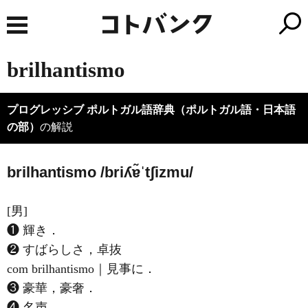
brilhantismo
プログレッシブ ポルトガル語辞典（ポルトガル語・日本語
の部）
の解説
brilhantismo /briʎɐ̃ˈtʃizmu/
[男]
❶ 輝き．
❷ すばらしさ，卓抜
com brilhantismo｜見事に．
❸ 豪華，豪奢．
❹ 名声．