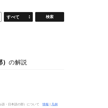
すべて
部）
の解説
ガル語・日本語の部）について
情報
|
凡例