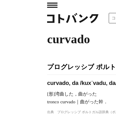
curvado
プログレッシブ ポル
curvado, da /kuxˈvadu, da
[形]湾曲した，曲がった
tronco curvado｜曲がった幹．
出典
プログレッシブ ポルトガル語辞典（