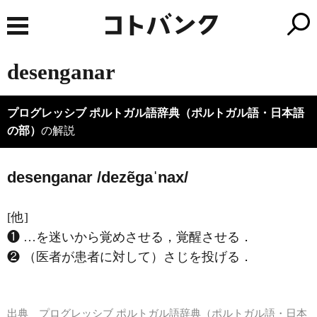
desenganar
プログレッシブ ポルトガル語辞典（ポルトガル語・日本語
の部）
の解説
desenganar /dezẽɡaˈnax/
[他]
❶ …を迷いから覚めさせる，覚醒させる．
❷ （医者が患者に対して）さじを投げる．
出典
プログレッシブ ポルトガル語辞典（ポルトガル語・日本