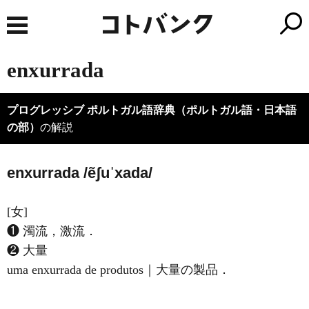
enxurrada
プログレッシブ ポルトガル語辞典（ポルトガル語・日本語
の部）
の解説
enxurrada /ẽʃuˈxada/
[女]
❶ 濁流，激流．
❷ 大量
uma enxurrada de produtos｜大量の製品．