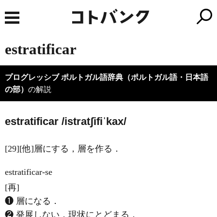
estratificar
プログレッシブ ポルトガル語辞典（ポルトガル語・日本語
の部）
の解説
estratificar /istratʃifiˈkax/
[29][他]層にする，層を作る．
estratificar-se
[再]
❶ 層になる．
❷ 発展しない，現状にとどまる．