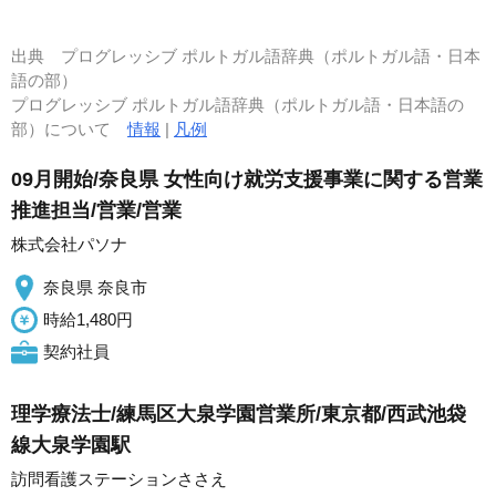
出典
プログレッシブ ポルトガル語辞典（ポルトガル語・日本
語の部）
プログレッシブ ポルトガル語辞典（ポルトガル語・日本語の
部）について
情報
|
凡例
09月開始/奈良県 女性向け就労支援事業に関する営業
推進担当/営業/営業
株式会社パソナ
奈良県 奈良市
時給1,480円
契約社員
理学療法士/練馬区大泉学園営業所/東京都/西武池袋
線大泉学園駅
訪問看護ステーションささえ