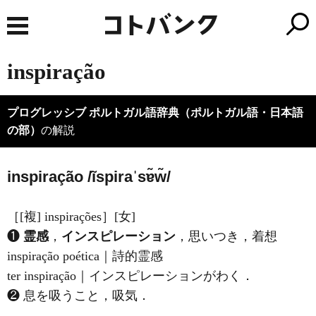
inspiração
プログレッシブ ポルトガル語辞典（ポルトガル語・日本語
の部）
の解説
inspiração /ĩspiraˈsɐ̃w̃/
［[複] inspirações］[女]
❶
霊感
，
インスピレーション
，思いつき，着想
inspiração poética｜詩的霊感
ter inspiração｜インスピレーションがわく．
❷ 息を吸うこと，吸気．