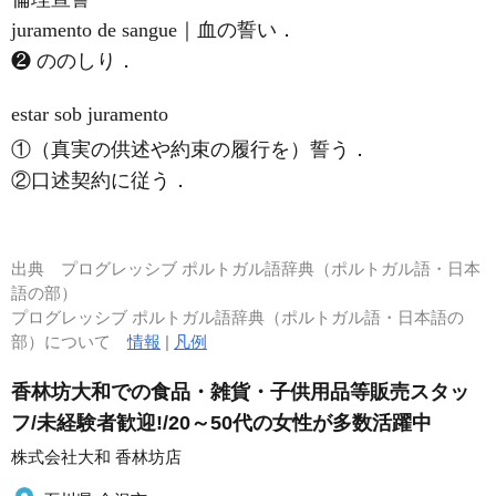
juramento de sangue｜血の誓い．
❷ ののしり．
estar sob juramento
①（真実の供述や約束の履行を）誓う．
②口述契約に従う．
出典
プログレッシブ ポルトガル語辞典（ポルトガル語・日本
語の部）
プログレッシブ ポルトガル語辞典（ポルトガル語・日本語の
部）について
情報
|
凡例
香林坊大和での食品・雑貨・子供用品等販売スタッ
フ/未経験者歓迎!/20～50代の女性が多数活躍中
株式会社大和 香林坊店