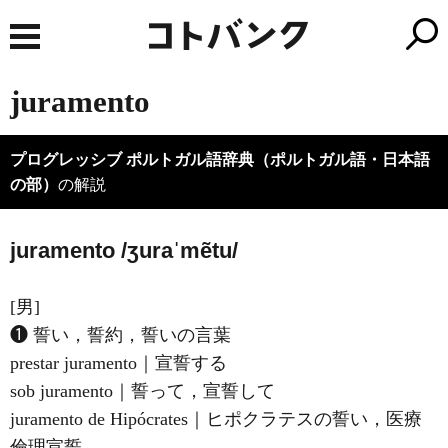
juramento
プログレッシブ ポルトガル語辞典（ポルトガル語・日本語
の部）
の解説
juramento /ʒuraˈmẽtu/
[男]
❶ 誓い，誓約，誓いの言葉
prestar juramento｜宣誓する
sob juramento｜誓って，宣誓して
juramento de Hipócrates｜ヒポクラテスの誓い，医療
倫理宣誓