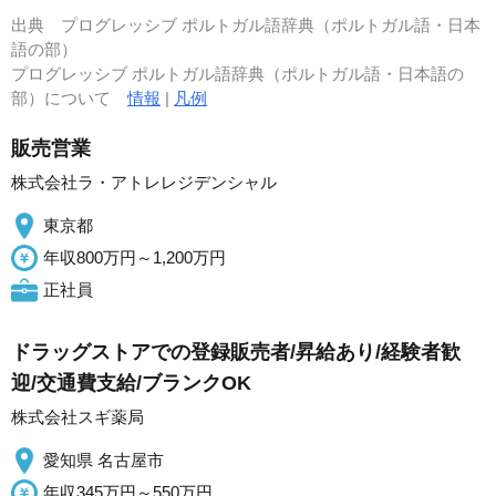
出典
プログレッシブ ポルトガル語辞典（ポルトガル語・日本
語の部）
プログレッシブ ポルトガル語辞典（ポルトガル語・日本語の
部）について
情報
|
凡例
販売営業
株式会社ラ・アトレレジデンシャル
東京都
年収800万円～1,200万円
正社員
ドラッグストアでの登録販売者/昇給あり/経験者歓
迎/交通費支給/ブランクOK
株式会社スギ薬局
愛知県 名古屋市
年収345万円～550万円