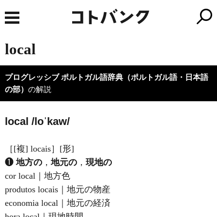
local
プログレッシブ ポルトガル語辞典（ポルトガル語・日本語
の部）
の解説
local /loˈkaw/
［[複] locais］[形]
❶
地方の
，
地元の
，
現地の
cor local｜地方色
produtos locais｜地元の物産
economia local｜地元の経済
hora local｜現地時間