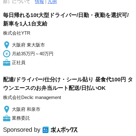
部）について
情報
|
凡例
毎日帰れる10t大型ドライバー/日勤・夜勤を選択可/
新車を1人1台支給
株式会社YTR
大阪府 東大阪市
月給35万円～40万円
正社員
配達/ドライバー/仕分け・シール貼り 昼食代100円 タ
ウンエースのお弁当ルート配送/日払いOK
株式会社Declic management
大阪府 和泉市
業務委託
Sponsored by