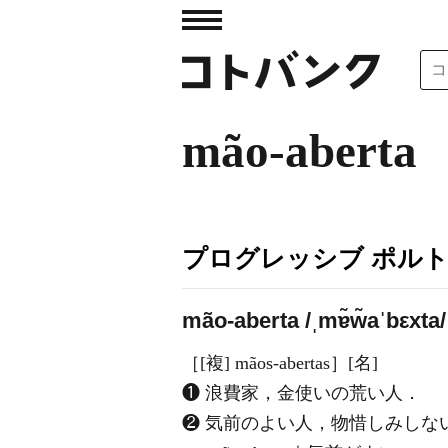
mão-aberta
プログレッシブ ポル
mão-aberta /ˌmɐ̃w̃aˈbεxta/
［[複] mãos-abertas］[名]
❶ 浪費家，金使いの荒い人．
❷ 気前のよい人，物惜しみしな