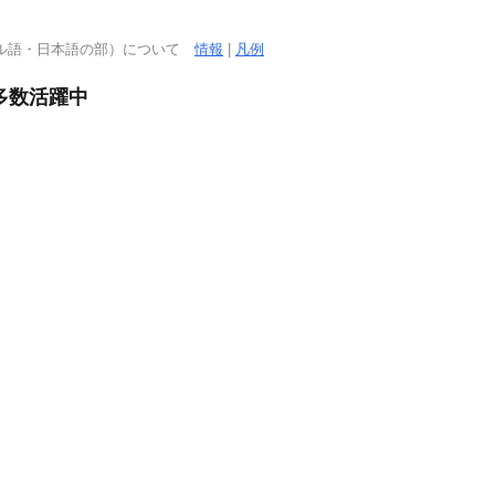
ガル語・日本語の部）について
情報
|
凡例
多数活躍中