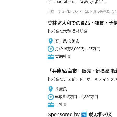
ser mão-aberta｜気前がよい．
出典
プログレッシブ ポルトガル語辞典（
香林坊大和での食品・雑貨・子供用
株式会社大和 香林坊店
石川県 金沢市
月給19万3,000円～25万円
契約社員
「兵庫/西宮市」販売・部長級 転
株式会社シュゼット・ホールディング
兵庫県
年収912万円～1,320万円
正社員
Sponsored by