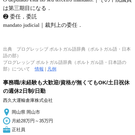
は第三期目になる．
❷ 委任，委託
mandato judicial｜裁判上の委任．
出典
プログレッシブ ポルトガル語辞典（ポルトガル語・日本
語の部）
プログレッシブ ポルトガル語辞典（ポルトガル語・日本語の
部）について
情報
|
凡例
事務職/未経験も大歓迎/資格が無くてもOK/土日祝休
の週休2日制/日勤
西久大運輸倉庫株式会社
岡山県 岡山市
月給28万円～35万円
正社員