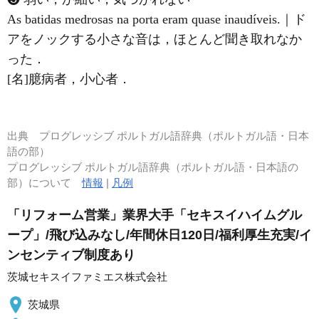
As batidas medrosas na porta eram quase inaudíveis.｜ド
アをノックする小さな音は，ほとんど聞き取れなか
った．
[名]臆病者，小心者．
出典
プログレッシブ ポルトガル語辞典（ポルトガル語・日本
語の部）
プログレッシブ ポルトガル語辞典（ポルトガル語・日本語の
部）について
情報
|
凡例
「リフォーム営業」業界大手「セキスイハイムグル
ープ」/飛び込みなし/年間休日120日/福利厚生充実/イ
ンセンティブ制度あり
茨城セキスイファミエス株式会社
茨城県