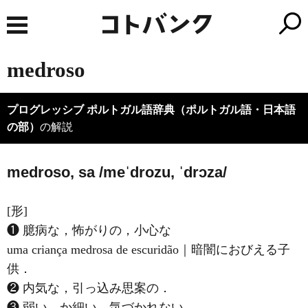
medroso
プログレッシブ ポルトガル語辞典（ポルトガル語・日本語
の部）
の解説
medroso, sa /meˈdrozu, ˈdrɔza/
[形]
❶ 臆病な，怖がりの，小心な
uma criança medrosa de escuridão｜暗闇におびえる子
供．
❷ 内気な，引っ込み思案の．
❸ 弱い，か細い，気づかれない