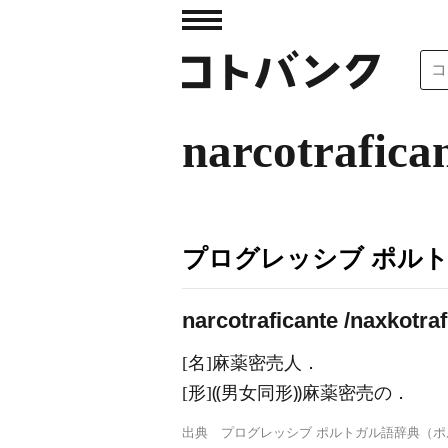
narcotrafica
プログレッシブ ポル
narcotraficante /naxkotrafiˈ
[名]麻薬密売人．
[形]⸨男女同形⸩麻薬密売の．
出典
プログレッシブ ポルトガル語辞典（