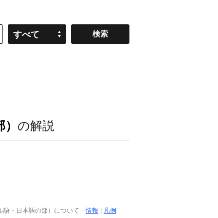
すべて
部）
の解説
ガル語・日本語の部）について
情報
|
凡例