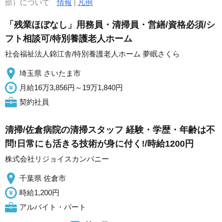
部）について
情報
|
凡例
「残業ほぼなし」用務員・清掃員・営繕/資格必須/シ
フト相談可/特別養護老人ホーム
社会福祉法人錦江舎/特別養護老人ホーム 夢眠さくら
埼玉県 さいたま市
月給16万3,856円～19万1,840円
契約社員
清掃/佐倉病院の清掃スタッフ 経験・学歴・年齢は不
問!日常にも活きる技術が身に付く!/時給1200円
株式会社リジョイスカンパニー
千葉県 佐倉市
時給1,200円
アルバイト・パート