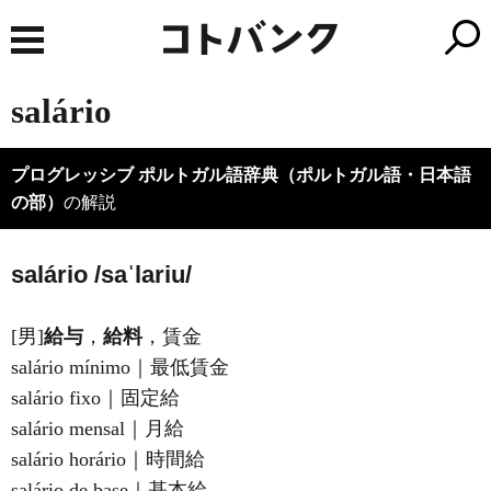
salário
プログレッシブ ポルトガル語辞典（ポルトガル語・日本語
の部）
の解説
salário /saˈlariu/
[男]
給与
，
給料
，賃金
salário mínimo｜最低賃金
salário fixo｜固定給
salário mensal｜月給
salário horário｜時間給
salário de base｜基本給