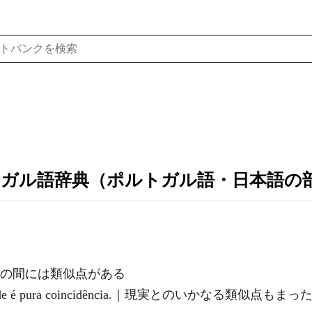
トガル語辞典（ポルトガル語・日本語の
ois.｜両者の間には類似点がある
a realidade é pura coincidência.｜現実とのいかなる類