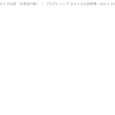
ポルトガル語・日本語の部）
プログレッシブ ポルトガル語辞典（ポルト