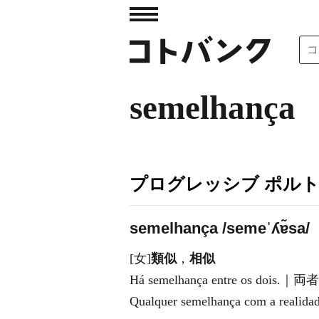
semelhança
プログレッシブ ポル
semelhança /semeˈʎɐ̃sa/
[女]
類似
，
相似
Há semelhança entre os d
Qualquer semelhança com 