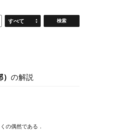
すべて
部）
の解説
似点もまったくの偶然である．