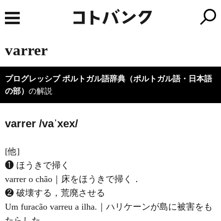
varrer
プログレッシブ ポルトガル語辞典（ポルトガル語・日本語
の部）
の解説
varrer /vaˈxex/
[他]
❶ ほうきで掃く
varrer o chão｜床をほうきで掃く．
❷ 破壊する，荒廃させる
Um furacão varreu a ilha.｜ハリケーンが島に被害をも
たらした．