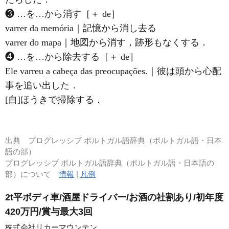
❸ …を…から消す［＋ de］
varrer da memória｜記憶から消し去る
varrer do mapa｜地図から消す，跡形もなくする．
❹ …を…から除去する［＋ de］
Ele varreu a cabeça das preocupações.｜彼は頭から心配
事を追い出した．
[自]ほうきで掃除する．
出典
プログレッシブ ポルトガル語辞典（ポルトガル語・日本
語の部）
プログレッシブ ポルトガル語辞典（ポルトガル語・日本語の
部）について
情報
|
凡例
2t平ボディ車/酒屋ドライバー/お酒の社割あり/初年度
420万円/賞与最大3回
株式会社リカーマウンテン