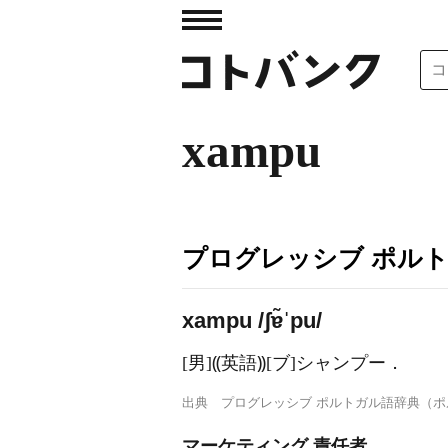
xampu
プログレッシブ ポル
xampu /ʃɐ̃ˈpu/
[男]⸨英語⸩[ブ]シャンプー．
出典
プログレッシブ ポルトガル語辞典（
マーケティング 責任者