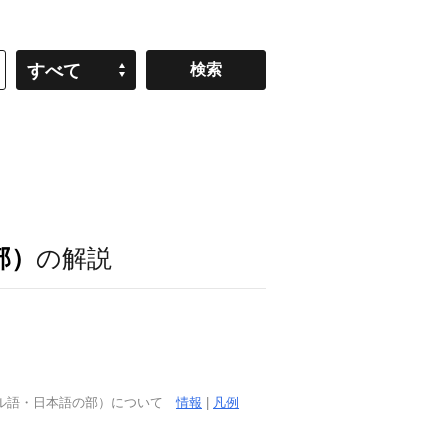
すべて
部）
の解説
ガル語・日本語の部）について
情報
|
凡例