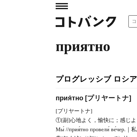
приятно
プログレッシブ ロシ
прия́тно [プリヤートナ]
[プリヤートナ]
①[副]心地よく，愉快に；感じよ
Мы́ //прия́тно провели́ 