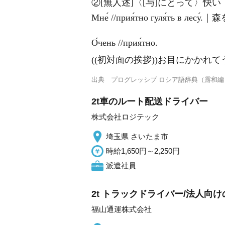
②[無人述]〈[与]にとって〉快
Мне́ //прия́тно гуля́ть в
О́чень //прия́тно.
((初対面の挨拶))お目にかかれ
出典
プログレッシブ ロシア語辞典（露和編
2t車のルート配送ドライバー
株式会社ロジテック
埼玉県 さいたま市
時給1,650円～2,250円
派遣社員
2t トラックドライバー/法人向
福山通運株式会社