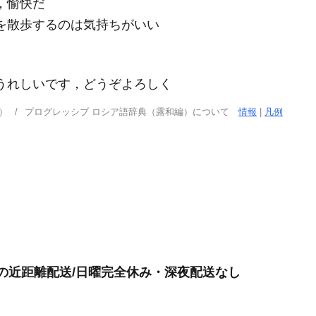
い，愉快だ
 лесу́.｜森を散歩するのは気持ちがいい
てうれしいです，どうぞよろしく
）
プログレッシブ ロシア語辞典（露和編）について
情報
|
凡例
けの近距離配送/日曜完全休み・深夜配送なし