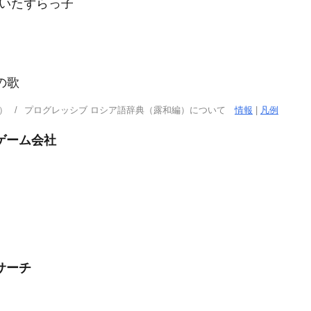
者，いたずらっ子
賊の歌
）
プログレッシブ ロシア語辞典（露和編）について
情報
|
凡例
ゲーム会社
サーチ