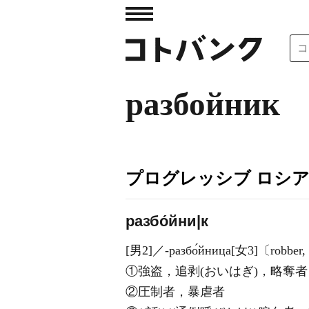
разбойник
プログレッシブ ロシ
разбо́йни|к
[男2]／‐разбо́йница[女3]〔robber,
①強盗，追剥(おいはぎ)，略奪者
②圧制者，暴虐者