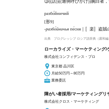
③((話))((通例呼びかけ))腕白
разбо́йничий
[形9]
‐разбо́йничья
пе́сня｜〚楽〛盗
出典
プログレッシブ ロシア語辞典（露和編
ローカライズ・マーケティング/
株式会社コンフィデンス・プロ
東京都 品川区
月給50万円～80万円
業務委託
障がい者採用/マーケティングリ
株式会社クロス・マーケティング