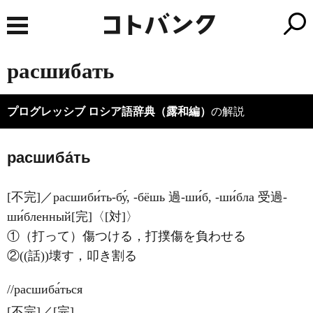
расшибать
プログレッシブ ロシア語辞典（露和編）
の解説
расшиба́ть
[不完]／расшиби́ть-бу́, -бёшь 過-ши́б, -ши́бла 受過-
ши́бленный[完]〈[対]〉
①（打って）傷つける，打撲傷を負わせる
②((話))壊す，叩き割る
//расшиба́ться
[不完]／[完]