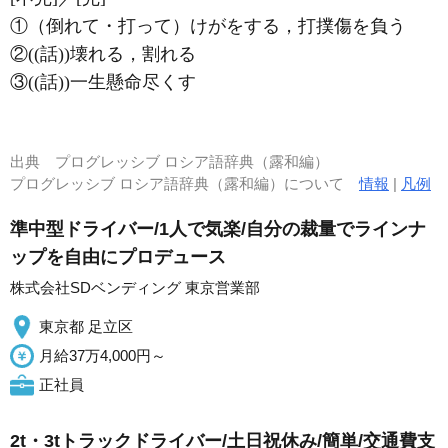
①（倒れて・打って）けがをする，打撲傷を負う
②((話))壊れる，割れる
③((話))一生懸命尽くす
出典
プログレッシブ ロシア語辞典（露和編）
プログレッシブ ロシア語辞典（露和編）について
情報
|
凡例
準中型ドライバー/1人で気楽/自分の裁量でラインナ
ップを自由にプロデュース
株式会社SDベンディング 東京営業部
東京都 足立区
月給37万4,000円～
正社員
2t・3tトラックドライバー/土日祝休み/簡単/交通費支