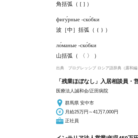
角括弧（ [ ] ）
фигу́рные ‐ско́бки
波［中］括弧（ { } ）
ло́маные ‐ско́бки
山括弧（ 〈 〉 ）
出典
プログレッシブ ロシア語辞典（露和編
「残業ほぼなし」入居相談員・営業
医療法人誠和会/正田病院
群馬県 安中市
月給25万円～41万7,000円
正社員