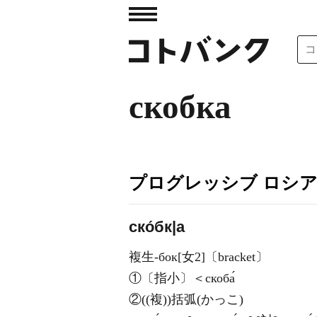
скобка
プログレッシブ ロシ
ско́бк|а
複生-бок[女2]〔bracket〕
①〔指小〕＜скоба́
②((複))括弧(かっこ)