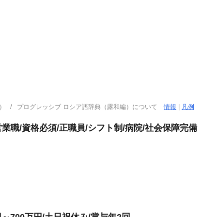
）
プログレッシブ ロシア語辞典（露和編）について
情報
|
凡例
職/資格必須/正職員/シフト制/病院/社会保障完備