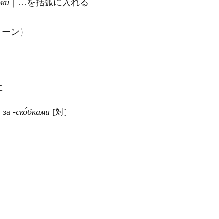
бки
｜…を括弧に入れる
ターン）
に
 за
‐ско́бками
[対]