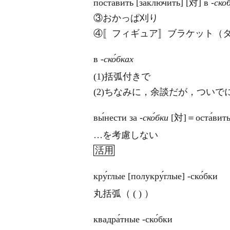
поста́вить [заключи́ть] [対] в
‐ско́
③おかっぱ刈り
④〚フィギュア〛ブラケット（
в
‐ско́бках
(1)括弧付きで
(2)ちなみに，余談だが，ついで
вы́нести за
‐ско́бки
[対]＝оста́вить
…を考慮しない
活用
кру́глые [полукру́глые] ‐ско́бки
丸括弧（ ( ) ）
квадра́тные ‐ско́бки