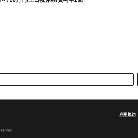
～700万円/土日祝休み/賞与年2回
利用規約
eserved.