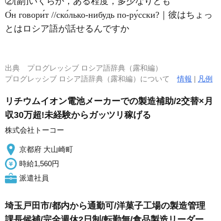
②[副]いくらか，ある程度，多少なりとも
О́н говори́т //ско́лько-нибудь по-ру́сски?｜彼はちょっ
とはロシア語が話せるんですか
出典
プログレッシブ ロシア語辞典（露和編）
プログレッシブ ロシア語辞典（露和編）について
情報
|
凡例
リチウムイオン電池メーカーでの製造補助/2交替×月
収30万超!未経験からガッツリ稼げる
株式会社トーコー
京都府 大山崎町
時給1,560円
派遣社員
埼玉戸田市/都内から通勤可/洋菓子工場の製造管理
課長候補/完全週休2日制/転勤無/食品製造リーダー