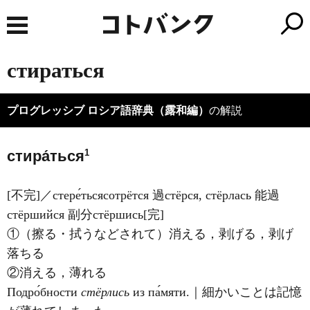
стираться
プログレッシブ ロシア語辞典（露和編）
の解説
1
стира́ться
[不完]／стере́тьсясотрётся 過стёрся, стёрлась 能過
стёршийся 副分стёршись[完]
①（擦る・拭うなどされて）消える，剥げる，剥げ
落ちる
②消える，薄れる
Подро́бности
стёрлись
из па́мяти.｜細かいことは記憶