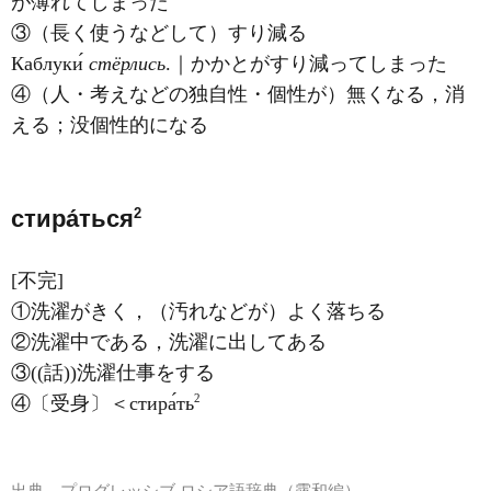
が薄れてしまった
③（長く使うなどして）すり減る
Каблуки́
стёрлись
.｜かかとがすり減ってしまった
④（人・考えなどの独自性・個性が）無くなる，消
える；没個性的になる
2
стира́ться
[不完]
①洗濯がきく，（汚れなどが）よく落ちる
②洗濯中である，洗濯に出してある
③((話))洗濯仕事をする
2
④〔受身〕＜стира́ть
出典
プログレッシブ ロシア語辞典（露和編）