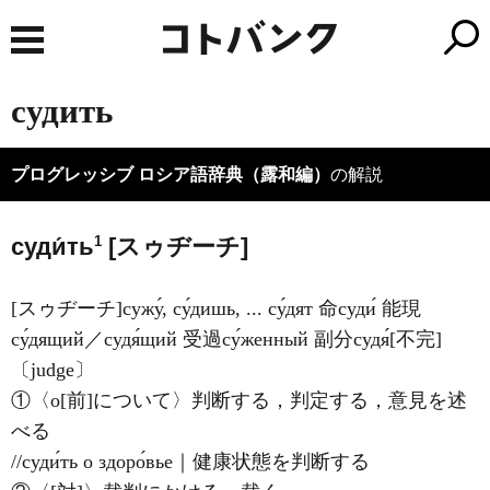
судить
プログレッシブ ロシア語辞典（露和編）
の解説
1
суди́ть
[スゥヂーチ]
[スゥヂーチ]сужу́, су́дишь, ... су́дят 命суди́ 能現
су́дящий／судя́щий 受過су́женный 副分судя́[不完]
〔judge〕
①〈о[前]について〉判断する，判定する，意見を述
べる
//суди́ть о здоро́вье｜健康状態を判断する