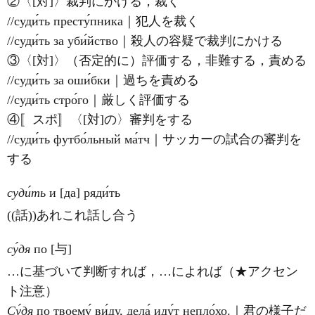
②〈[対]〉裁判にかける，裁く
//суди́ть престу́пника｜犯人を裁く
//суди́ть за уби́йство｜殺人の容疑で裁判にかける
③〈[対]〉（否定的に）評価する，非難する，責める
//суди́ть за оши́бки｜過ちを責める
//суди́ть стро́го｜厳しく評価する
④〚スポ〛〈[対]の〉審判をする
//суди́ть футбо́льный ма́тч｜サッカーの試合の審判を
する
суди́ть
и [да] ряди́ть
((話))あれこれ話し合う
су́дя
по [与]
…に基づいて判断すれば，…によれば（★アクセン
ト注意）
Су́дя
по
твоему́ ви́ду, дела́ иду́т непло́хо.｜君の様子だ