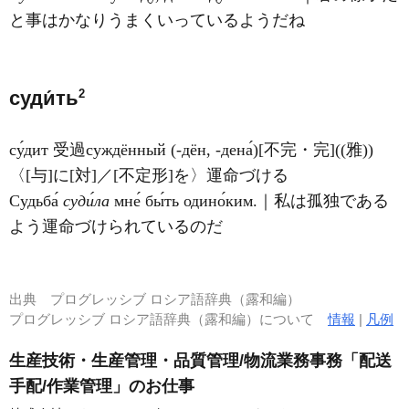
と事はかなりうまくいっているようだね
2
суди́ть
су́дит 受過суждённый (-дён, -дена́)[不完・完]((雅))
〈[与]に[対]／[不定形]を〉運命づける
Судьба́
суди́ла
мне́ бы́ть одино́ким.｜私は孤独である
よう運命づけられているのだ
出典
プログレッシブ ロシア語辞典（露和編）
プログレッシブ ロシア語辞典（露和編）について
情報
|
凡例
生産技術・生産管理・品質管理/物流業務事務「配送
手配/作業管理」のお仕事