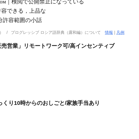
ре́том｜検閲で公開禁止になっている
許容できる，上品な
до́т｜十分許容範囲の小話
）
プログレッシブ ロシア語辞典（露和編）について
情報
|
凡例
売営業」リモートワーク可/高インセンティブ
っくり10時からのおしごと/家族手当あり