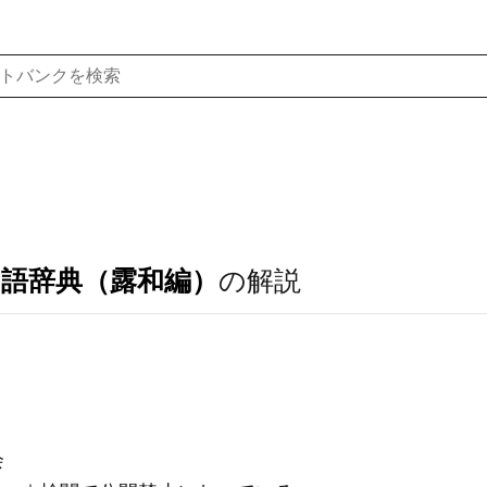
ア語辞典（露和編）
の解説
会