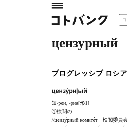
цензурный
プログレッシブ ロシ
цензу́рн|ый
短-рен, -рна[形1]
①検閲の
//цензу́рный комите́т｜検閲委員