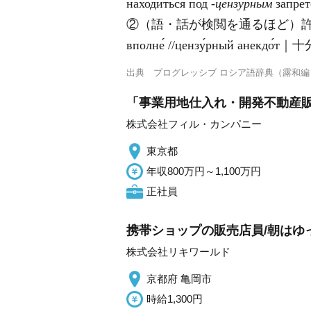
находи́ться под
‐цензу́рным
зап
②（語・話が検閲を通るほど）
вполне́ //цензу́рный анек
出典
プログレッシブ ロシア語辞典（露和編
「事業用地仕入れ・開発不動産販
株式会社フィル・カンパニー
東京都
年収800万円～1,100万円
正社員
携帯ショップの販売店員/朝はゆ
株式会社リキワールド
京都府 亀岡市
時給1,300円