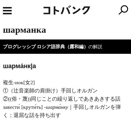
шарманка
プログレッシブ ロシア語辞典（露和編）
の解説
шарма́нк|а
複生-нок[女2]
①（辻音楽師の肩掛け）手回しオルガン
②((俗・蔑))同じことの繰り返しであきあきする話
завести́ [крути́ть]
‐шарма́нку
｜手回しオルガンを弾
く；退屈な話を持ち出す