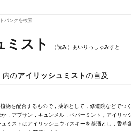
ュミスト
（読み）あいりっしゅみすと
）
内の
アイリッシュミスト
の言及
の芳香植物を配合するもので，薬酒として，修道院などでつ
ほか，
アブサン
，
キュンメル
，
ペパーミント
，アイリッ
シュミストはアイリッシュウィスキーを基酒とし，香草