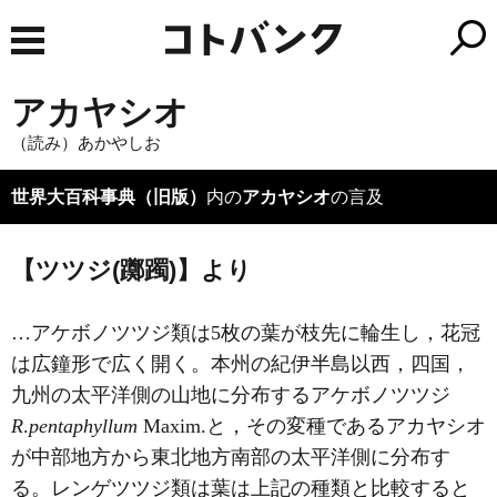
アカヤシオ
（読み）あかやしお
世界大百科事典（旧版）
内の
アカヤシオ
の言及
【ツツジ(躑躅)】より
…アケボノツツジ類は5枚の葉が枝先に輪生し，花冠
は広鐘形で広く開く。本州の紀伊半島以西，四国，
九州の太平洋側の山地に分布するアケボノツツジ
R
.
pentaphyllum
Maxim.と，その変種であるアカヤシオ
が中部地方から東北地方南部の太平洋側に分布す
る。レンゲツツジ類は葉は上記の種類と比較すると