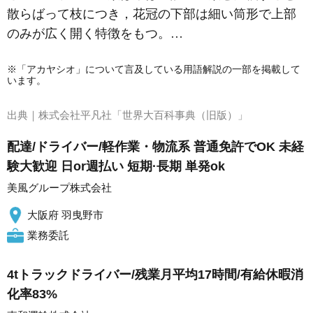
散らばって枝につき，花冠の下部は細い筒形で上部
のみが広く開く特徴をもつ。…
※「アカヤシオ」について言及している用語解説の一部を掲載して
います。
出典｜
株式会社平凡社「世界大百科事典（旧版）」
配達/ドライバー/軽作業・物流系 普通免許でOK 未経
験大歓迎 日or週払い 短期·長期 単発ok
美風グループ株式会社
大阪府 羽曳野市
業務委託
4tトラックドライバー/残業月平均17時間/有給休暇消
化率83%