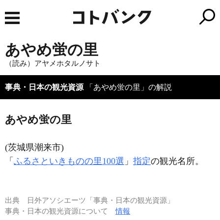
あやめ蛍の里
（読み）アヤメホタルノサト
事典・日本の観光資源
「あやめ蛍の里」の解説
あやめ蛍の里
(茨城県潮来市)
「
ふるさといきものの里100選
」
指定
の観光名所。
出典
日外アソシエーツ「事典・日本の観光資源」
事典・日本の観光資源について
情報