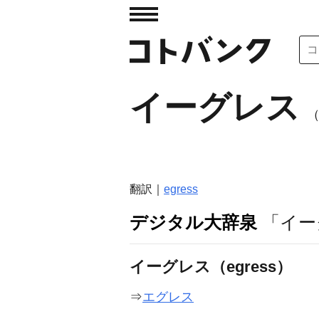
イーグレス
（
翻訳｜
egress
デジタル大辞泉
「イー
イーグレス（egress）
⇒
エグレス