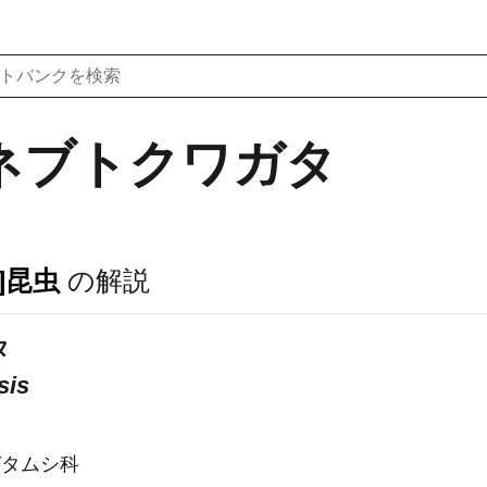
ネブトクワガタ
]昆虫
の解説
タ
sis
タ
ガタムシ科