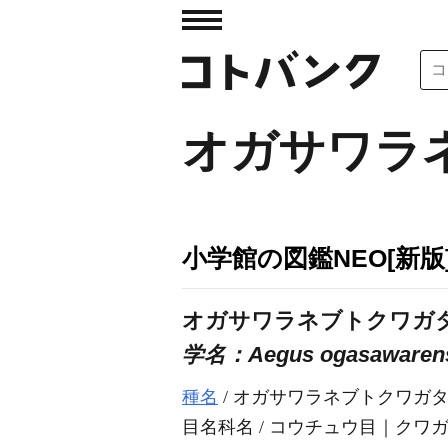
オガサワラ
小学館の図鑑NEO[新版
オガサワラネブトクワガ
学名：Aegus ogasawaren
種名
/ オガサワラネブトクワガ
目名科名 / コウチュウ目｜クワ