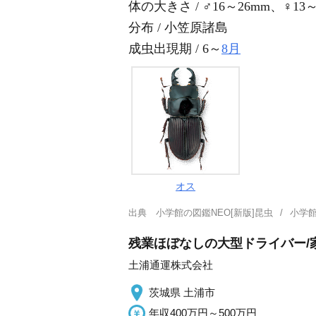
体の大きさ / ♂16～26mm、♀13～
分布 / 小笠原諸島
成虫出現期 / 6～
8月
オス
出典
小学館の図鑑NEO[新版]昆虫
小学館
残業ほぼなしの大型ドライバー/
土浦通運株式会社
茨城県 土浦市
年収400万円～500万円