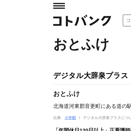
おとふけ
デジタル大辞泉プラス
おとふけ
北海道河東郡音更町にある道の駅
出典
小学館
デジタル大辞泉プラスに
「年間休日120日以上」正看護師