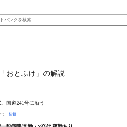
「おとふけ」の解説
。国道241号に沿う。
ついて
情報
/一般病院/常勤・2交代 夜勤あり