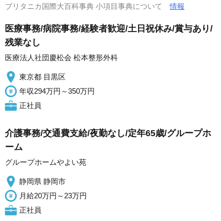
ブリタニカ国際大百科事典 小項目事典について
情報
医療事務/病院事務/経験者歓迎/土日祝休み/賞与あり/
残業なし
医療法人社団慶松会 松本整形外科
東京都 目黒区
年収294万円～350万円
正社員
介護事務/交通費支給/夜勤なし/定年65歳/グループホ
ーム
グループホームやよい苑
静岡県 静岡市
月給20万円～23万円
正社員