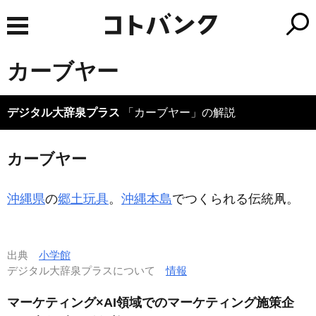
カーブヤー
デジタル大辞泉プラス
「カーブヤー」の解説
カーブヤー
沖縄県
の
郷土玩具
。
沖縄本島
でつくられる伝統凧。
出典
小学館
デジタル大辞泉プラスについて
情報
マーケティング×AI領域でのマーケティング施策企