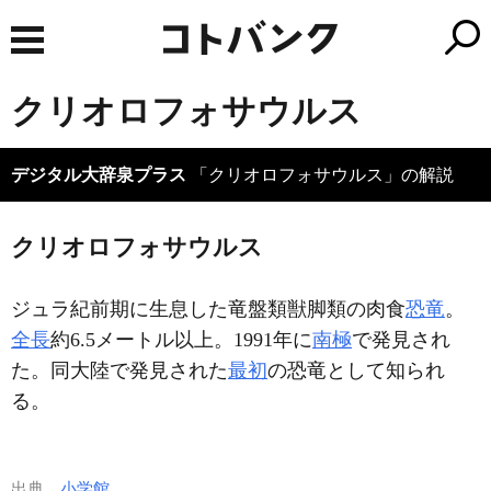
クリオロフォサウルス
デジタル大辞泉プラス
「クリオロフォサウルス」の解説
クリオロフォサウルス
ジュラ紀前期に生息した竜盤類獣脚類の肉食
恐竜
。
全長
約6.5メートル以上。1991年に
南極
で発見され
た。同大陸で発見された
最初
の恐竜として知られ
る。
出典
小学館