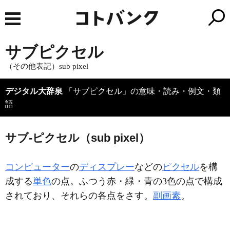
サブピクセル
（その他表記）sub pixel
デジタル大辞泉
「サブピクセル」の意味・読み・例文・類
語
サブ‐ピクセル（sub pixel）
コンピューター
の
ディスプレー
などの
ピクセル
を構
成する
単色
の点。ふつう赤・緑・青の3色の点で構成
されており、それらの各点をさす。
副画素
。