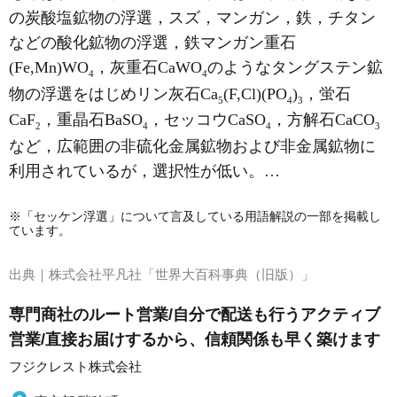
の炭酸塩鉱物の浮選，スズ，マンガン，鉄，チタン
などの酸化鉱物の浮選，鉄マンガン重石
(Fe,Mn)WO
，灰重石CaWO
のようなタングステン鉱
4
4
物の浮選をはじめリン灰石Ca
(F,Cl)(PO
)
，蛍石
5
4
3
CaF
，重晶石BaSO
，セッコウCaSO
，方解石CaCO
2
4
4
3
など，広範囲の非硫化金属鉱物および非金属鉱物に
利用されているが，選択性が低い。…
※「セッケン浮選」について言及している用語解説の一部を掲載し
ています。
出典｜
株式会社平凡社「世界大百科事典（旧版）」
専門商社のルート営業/自分で配送も行うアクティブ
営業/直接お届けするから、信頼関係も早く築けます
フジクレスト株式会社