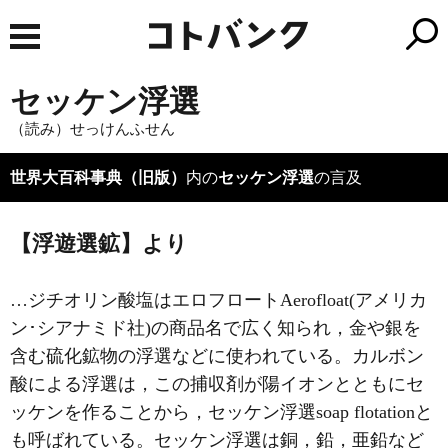
セッケン浮選
（読み）せっけんふせん
世界大百科事典（旧版）
内の
セッケン浮選
の言及
【浮遊選鉱】より
…ジチオリン酸塩はエロフロートAerofloat(アメリカ
ン･シアナミド社)の商品名で広く知られ，金や銀を
含む硫化鉱物の浮選などに使われている。カルボン
酸による浮選は，この捕収剤が陽イオンとともにセ
ッケンを作ることから，セッケン浮選soap flotationと
も呼ばれている。セッケン浮選は銅，鉛，亜鉛など