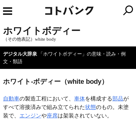
ホワイトボディー
（その他表記）white body
デジタル大辞泉
「ホワイトボディー」の意味・読み・例
文・類語
ホワイト‐ボディー（white body）
自動車
の製造工程において、
車体
を構成する
部品
が
すべて溶接済みで組み立てられた
状態
のもの。未塗
装で、
エンジン
や
座席
は架装されていない。